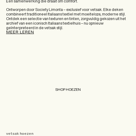
Een samenwerking die draait om comfort.
Ontworpen door Society Limonta – exclusief voor vetsak. Elke deken
combineert traditioneel Italiaans textiel met moeiteloze, moderne stijl.
Ontdek een selectie van texturen en tinten, zorgvuldig gekozen uit het
archief van een iconisch Italiaans textielhuis – nu opnieuw
geïnterpreteerd in de vetsak stijl.
MEER LEREN
Verwisselbare hoezen
SHOP HOEZEN
vetsak hoezen