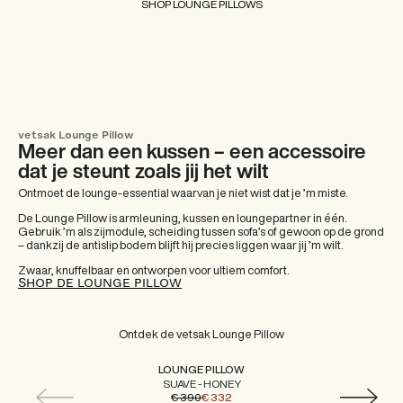
SHOP LOUNGE PILLOWS
vetsak Lounge Pillow
Meer dan een kussen – een accessoire
dat je steunt zoals jij het wilt
Ontmoet de lounge-essential waarvan je niet wist dat je ’m miste.
De Lounge Pillow is armleuning, kussen en loungepartner in één.
Gebruik ’m als zijmodule, scheiding tussen sofa’s of gewoon op de grond
– dankzij de antislip bodem blijft hij precies liggen waar jij ’m wilt.
Zwaar, knuffelbaar en ontworpen voor ultiem comfort.
SHOP DE LOUNGE PILLOW
Ontdek de vetsak Lounge Pillow
LOUNGE PILLOW
SUAVE - HONEY
€ 390
€ 332