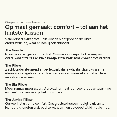
Originele vetsak kussens
Op maat gemaakt comfort – tot aan het
laatste kussen
Van klein tot extra groot – elk kussen biedt precies de juiste
ondersteuning, waar en hoe jij ook ontspant.
The Noodle
Klein van stuk, groots in comfort. Ons meest compacte kussen past
overal – want zelfs een klein beetje extra steun maakt een groot verschil.
The Pillow
Zacht, ondersteunend en perfect in balans – dit standaardkussen is
ideaal voor dagelijks gebruik en combineert moeiteloos met andere
vetsak accessoires.
The Big Pillow
Meer ruimte, meer steun. Dit royaal formaat is er voor diepe ontspanning
en geeft precies waar jij het nodig hebt.
The Jumbo Pillow
Ga voor het ultieme comfort. Ons grootste kussen nodigt je uit om te
loungen, knuffelen of dubbel te vouwen – en beweegt altijd met je mee.