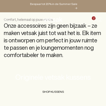
Bespaar tot 20% in de Summer Sale
vetsak accessoires
→
SHOP ALLES
1
Comfort, helemaal op jouw manier
0
Onze accessoires zijn geen bijzaak – ze
PRODUCTEN
maken vetsak juist tot wat het is. Elk item
is ontworpen om perfect in jouw ruimte
CONFIGURATOR
te passen en je loungemomenten nog
comfortabeler te maken.
MAGAZINE
Originele vetsak kussens
SHOP KUSSENS