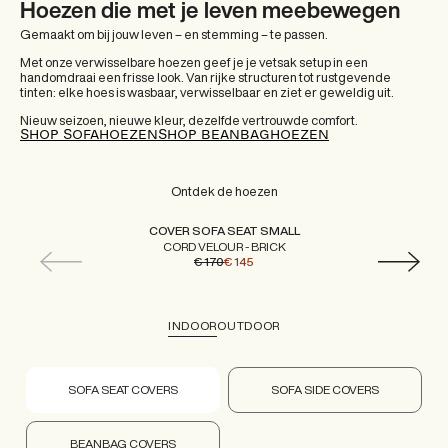
Hoezen die met je leven meebewegen
Gemaakt om bij jouw leven – en stemming – te passen.
Met onze verwisselbare hoezen geef je je vetsak setup in een
handomdraai een frisse look. Van rijke structuren tot rustgevende
tinten: elke hoes is wasbaar, verwisselbaar en ziet er geweldig uit.
Nieuw seizoen, nieuwe kleur, dezelfde vertrouwde comfort.
SHOP SOFAHOEZEN
SHOP BEANBAGHOEZEN
Ontdek de hoezen
COVER SOFA SEAT SMALL
CORD VELOUR - BRICK
€ 170
€ 145
INDOOR
OUTDOOR
SOFA SEAT COVERS
SOFA SIDE COVERS
BEANBAG COVERS