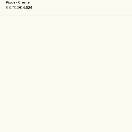
Pique - Creme
€ 5.780
€ 4.624