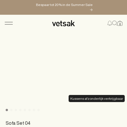
Bespaar tot 20% in de Summer Sale
→
0
PRODUCTEN
CONFIGURATOR
MAGAZINE
Kussens afzonderlijk verkrijgbaar
Sofa Set 04