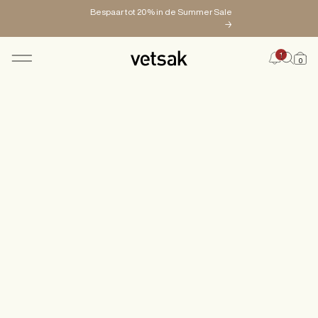
Bespaar tot 20% in de Summer Sale
→
1
0
PRODUCTEN
CONFIGURATOR
MAGAZINE